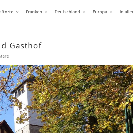
aftorte
Franken
Deutschland
Europa
In alle
nd Gasthof
tare