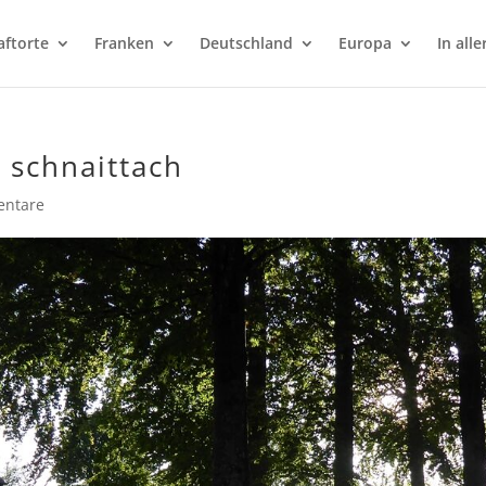
aftorte
Franken
Deutschland
Europa
In alle
 schnaittach
ntare