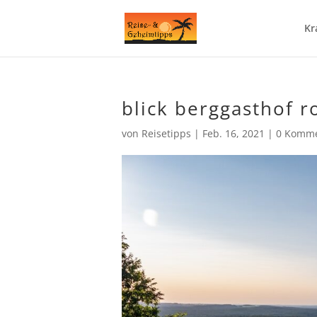
Kr
blick berggasthof 
von
Reisetipps
|
Feb. 16, 2021
|
0 Komme