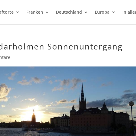
aftorte
Franken
Deutschland
Europa
In alle
ddarholmen Sonnenuntergang
ntare