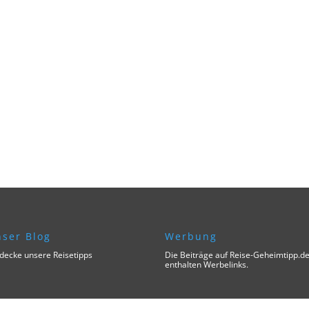
ser Blog
Werbung
decke unsere Reisetipps
Die Beiträge auf Reise-Geheimtipp.d
enthalten Werbelinks.