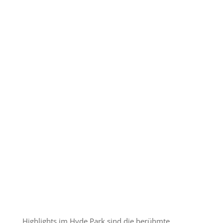
Highlights im Hyde Park sind die berühmte