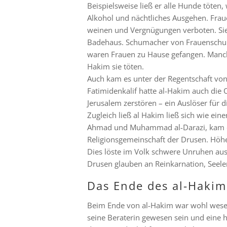
Beispielsweise ließ er alle Hunde töten, w
Alkohol und nächtliches Ausgehen. Frau
weinen und Vergnügungen verboten. Sie 
Badehaus. Schumacher von Frauenschuh
waren Frauen zu Hause gefangen. Manche
Hakim sie töten.
Auch kam es unter der Regentschaft von
Fatimidenkalif hatte al-Hakim auch die 
Jerusalem zerstören – ein Auslöser für d
Zugleich ließ al Hakim ließ sich wie ein
Ahmad und Muhammad al-Darazi, kam das
Religionsgemeinschaft der Drusen. Höhep
Dies löste im Volk schwere Unruhen aus.
Drusen glauben an Reinkarnation, Seel
Das Ende des al-Hakim 
Beim Ende von al-Hakim war wohl wesentli
seine Beraterin gewesen sein und eine 