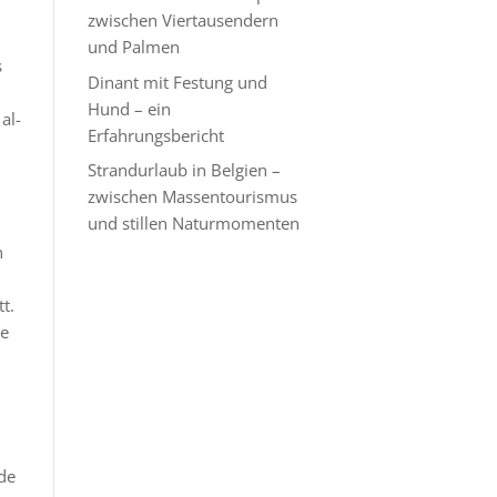
zwischen Viertausendern
und Palmen
s
Dinant mit Festung und
Hund – ein
al-
Erfahrungsbericht
Strandurlaub in Belgien –
zwischen Massentourismus
und stillen Naturmomenten
n
t.
ie
de