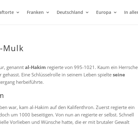
aftorte
Franken
Deutschland
Europa
In alle
l-Mulk
sur, genannt
al-Hakim
regierte von 995-1021. Kaum ein Herrsche
 gehasst. Eine Schlüsselrolle in seinem Leben spielte
seine
tergang herbeiführte.
im
en war, kam al-Hakim auf den Kalifenthron. Zuerst regierte ein
doch um 1000 beseitigen. Von nun an regierte er selbst. Schnell
zielle Vorlieben und Wünsche hatte, die er mit brutaler Gewalt