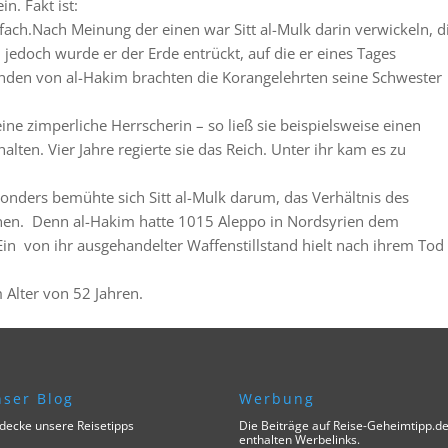
n. Fakt ist:
ch.Nach Meinung der einen war Sitt al-Mulk darin verwickeln, d
 jedoch wurde er der Erde entrückt, auf die er eines Tages
den von al-Hakim brachten die Korangelehrten seine Schwester
ne zimperliche Herrscherin – so ließ sie beispielsweise einen
ten. Vier Jahre regierte sie das Reich. Unter ihr kam es zu
esonders bemühte sich Sitt al-Mulk darum, das Verhältnis des
nnen. Denn al-Hakim hatte 1015 Aleppo in Nordsyrien dem
 von ihr ausgehandelter Waffenstillstand hielt nach ihrem Tod
 Alter von 52 Jahren.
ser Blog
Werbung
decke unsere Reisetipps
Die Beiträge auf Reise-Geheimtipp.d
enthalten Werbelinks.