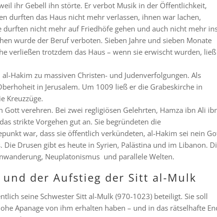
eil ihr Gebell ihn störte. Er verbot Musik in der Öffentlichkeit,
en durften das Haus nicht mehr verlassen, ihnen war lachen,
durften nicht mehr auf Friedhöfe gehen und auch nicht mehr in
en wurde der Beruf verboten. Sieben Jahre und sieben Monate
 verließen trotzdem das Haus – wenn sie erwischt wurden, ließ 
 al-Hakim zu massiven Christen- und Judenverfolgungen. Als
Oberhoheit in Jerusalem. Um 1009 ließ er die Grabeskirche in
ie Kreuzzüge.
en Gott verehren. Bei zwei regligiösen Gelehrten, Hamza ibn Ali ib
 strikte Vorgehen gut an. Sie begründeten die
unkt war, dass sie öffentlich verkündeten, al-Hakim sei nein Got
 Die Drusen gibt es heute in Syrien, Palästina und im Libanon. D
enwanderung, Neuplatonismus und parallele Welten.
und der Aufstieg der Sitt al-Mulk
ch seine Schwester Sitt al-Mulk (970-1023) beteiligt. Sie soll
hohe Apanage von ihm erhalten haben – und in das rätselhafte En