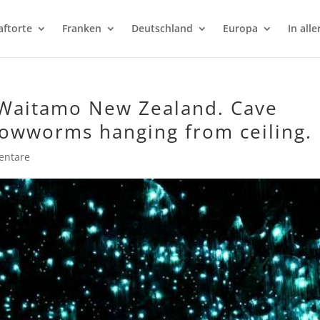
aftorte
Franken
Deutschland
Europa
In alle
Waitamo New Zealand. Cave
glowworms hanging from ceiling.
entare