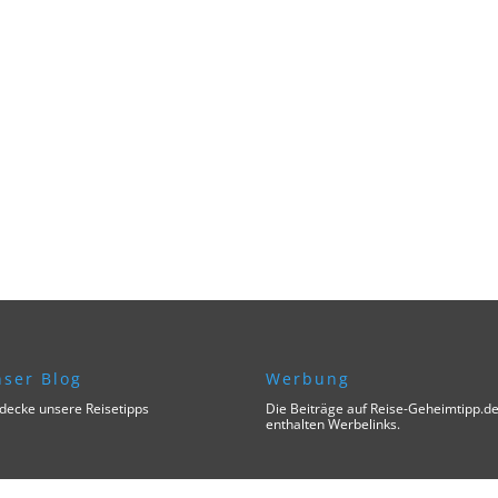
ser Blog
Werbung
decke unsere Reisetipps
Die Beiträge auf Reise-Geheimtipp.d
enthalten Werbelinks.