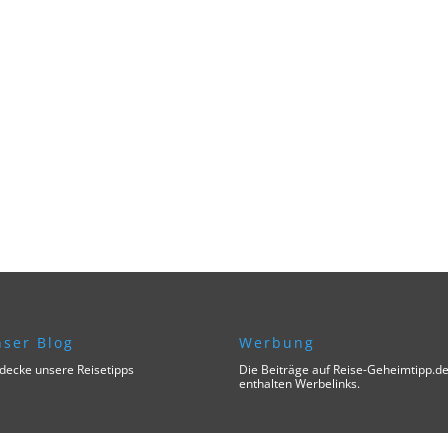
ser Blog
Werbung
decke unsere Reisetipps
Die Beiträge auf Reise-Geheimtipp.d
enthalten Werbelinks.