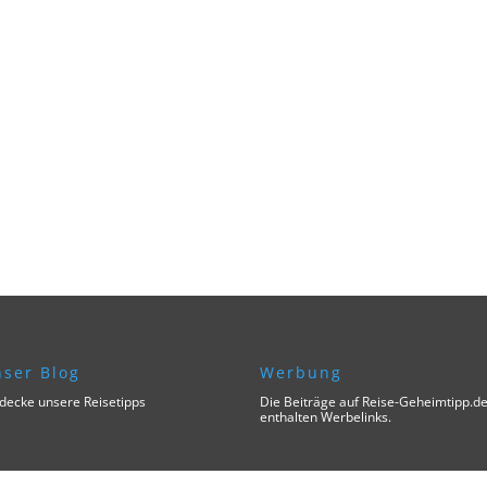
ser Blog
Werbung
decke unsere Reisetipps
Die Beiträge auf Reise-Geheimtipp.d
enthalten Werbelinks.