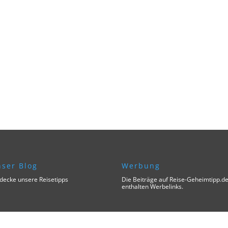
ser Blog
Werbung
decke unsere Reisetipps
Die Beiträge auf Reise-Geheimtipp.d
enthalten Werbelinks.