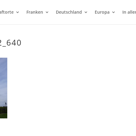
aftorte
Franken
Deutschland
Europa
In alle
2_640