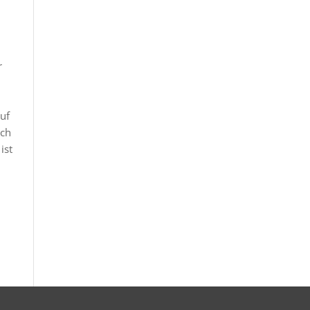
r
uf
ich
ist