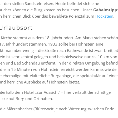
f den steilen Sandsteinfelsen. Heute befindet sich eine
sucher können die Burg kostenlos besuchen. Unser
Geheimtipp
n herrlichen Blick über das bewaldete Polenztal zum
Hockstein
.
Urlaubsort
ie Kirche stammt aus dem 18. Jahrhundert. Am Markt stehen schö
17. Jahrhundert stammen. 1933 sollte bei Hohnstein eine
 man aber wenig – die Straße nach Rathewalde ist zwar breit, a
tein ist sehr zentral gelegen und beispielsweise nur ca. 10 km von
hen und Bad Schandau entfernt. In der direkten Umgebung befin
, die in 15 Minuten von Hohnstein erreicht werden kann sowie der
e ehemalige mittelalterliche Burganlage, die spektakulär auf ein
nd herrliche Ausblicke auf Hohnstein bietet.
erhalb dem Hotel „Zur Aussicht“ – hier verläuft der schattige
icke auf Burg und Ort haben.
die Märzenbecher (Blütezweit je nach Witterung zwischen Ende