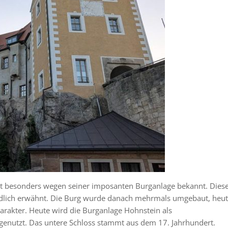
st besonders wegen seiner imposanten Burganlage bekannt. Dies
ndlich erwähnt. Die Burg wurde danach mehrmals umgebaut, heu
harakter. Heute wird die Burganlage Hohnstein als
enutzt. Das untere Schloss stammt aus dem 17. Jahrhundert.